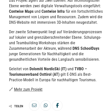
Das Projekt agiert auf zwei Ebenen. Auf technologischer
Ebene werden zwei digitale Verwaltungstools eingeführt:
Contwise Maps
und
Contwise Infra
für ein fortschrittliches
Management von Loipen und Ressourcen. Zudem wird die
DNS-Website mit immersiven 3D-Inhalten neugestaltet.
Der zweite Schwerpunkt liegt auf Veränderungsprozessen
auf lokaler und grenzüberschreitender Ebene. Schulungs-
und Teambuilding-Workshops stärken die
Zusammenarbeit der Akteure, während
DNS SchoolDays
junge Generationen für Nachhaltigkeit und die
gesundheitlichen Vorteile des Langlaufs sensibilisieren.
Geleitet von
Dolomiti NordicSki (IT)
und
TVBO –
Tourismusverband Osttirol (AT)
gilt E-DNS als Best-
Practice-Modell in Europa für nachhaltigen Tourismus.
🔗
Mehr zum Projekt
TEILEN