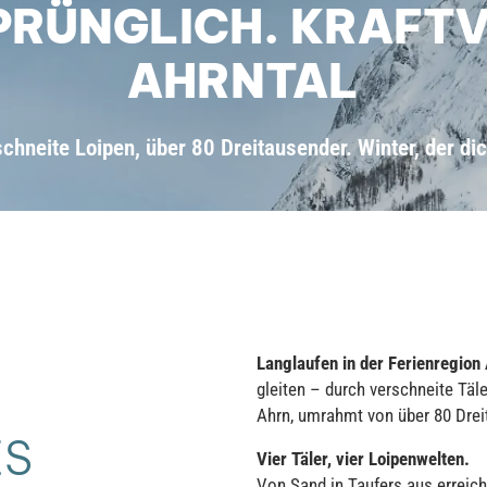
PRÜNGLICH. KRAFTV
AHRNTAL
rschneite Loipen, über 80 Dreitausender. Winter, der di
Langlaufen in der Ferienregion 
gleiten – durch verschneite Täl
Ahrn, umrahmt von über 80 Drei
ES
Vier Täler, vier Loipenwelten.
Von Sand in Taufers aus erreich