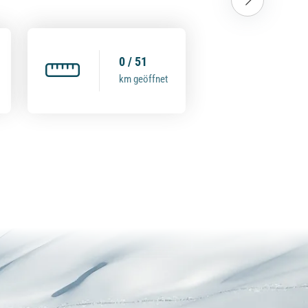
0 / 51
km geöffnet