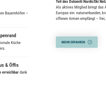
Teil des Dolomiti NordicSki Ne
Als aktives Mitglied bringt das
Europas ein: naturverbunden, kraf
lten Bauernhöfen –
offenen Armen empfängt – frei, 
ipenrand
gionale Küche
MEHR ERFAHREN
ers.
us & Öffis
m erreichbar
dank