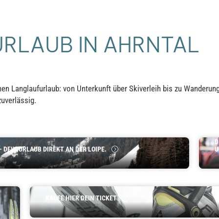
URLAUB IN AHRNTAL
inen Langlaufurlaub: von Unterkunft über Skiverleih bis zu Wanderun
zuverlässig.
S
T
D
– DEIN URLAUB DIREKT AN DER LOIPE.
U
Ticketing
KAUFE HIER DEIN TICKET