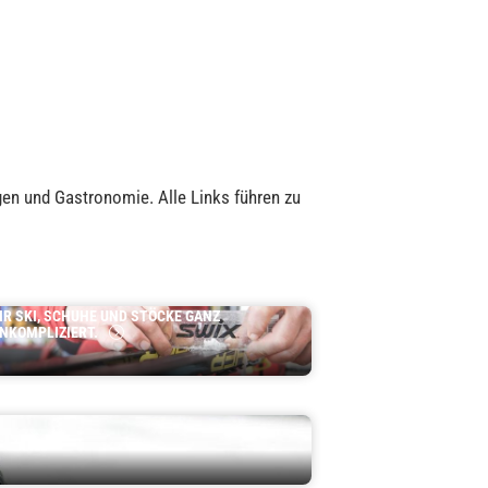
gen und Gastronomie. Alle Links führen zu
kiverleihe
OP-AUSGESTATTET AUF DIE LOIPE: LEIHE
IR SKI, SCHUHE UND STÖCKE GANZ
NKOMPLIZIERT.