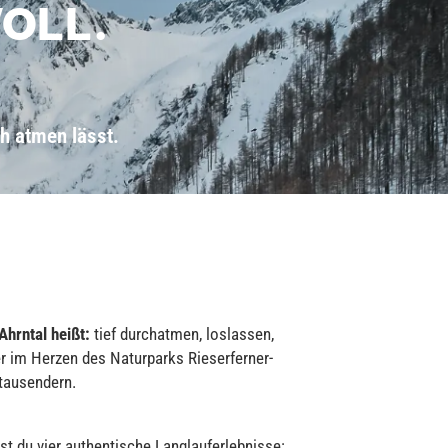
OLL.
ch atmen lässt.
Ahrntal heißt:
tief durchatmen, loslassen,
er im Herzen des Naturparks Rieserferner-
tausendern.
st du vier authentische Langlauferlebnisse: