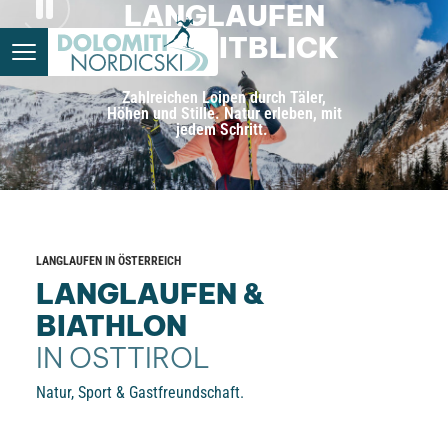
LANGLAUFEN
MIT WEITBLICK
Zahlreichen Loipen durch Täler,
Höhen und Stille. Natur erleben, mit
jedem Schritt.
LANGLAUFEN IN ÖSTERREICH
LANGLAUFEN &
BIATHLON
IN OSTTIROL
Natur, Sport & Gastfreundschaft.