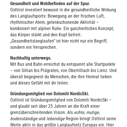
Gesundheit und Wohlbefinden auf der Spur.
Osttirol investiert bewusst in die gesundheitliche Wirkung
des Langlaufsports: Bewegung an der frischen Luft,
rhythmischer Atem, gelenkschonende Aktivität –
kombiniert mit alpiner Ruhe. Ein ganzheitliches Konzept,
das Körper stärkt und den Kopf befreit.
„Gesundheitslanglaufen“ ist hier nicht nur ein Begriff,
sondern ein Versprechen.
Nachhaltig unterwegs.
Mit Bus und Bahn erreichst du entspannt alle Startpunkte
– von Sillian bis Prägraten, von Obertilliach bis Lienz. Und
überall begegnest du Menschen, die ihre Heimat lieben
und dieses Gefühl mit dir teilen.
Gründungsmitglied von Dolomiti NordicSki.
Osttirol ist Gründungsmitglied von Dolomiti NordicSki –
und glaubt seit über 25 Jahren an die Kraft einer
grenzüberschreitenden Vision. Als
echte
,
mutige
,
bodenständige
und
lebendige
Region bringt Osttirol seine
Werte aktiv in das größte Langlaufnetz Europas ein. Hier