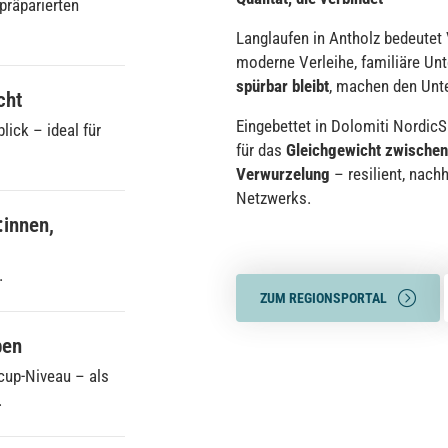
präparierten
Langlaufen in Antholz bedeutet 
moderne Verleihe, familiäre Unt
spürbar bleibt
, machen den Unt
cht
Eingebettet in Dolomiti NordicS
lick – ideal für
für das
Gleichgewicht zwischen
Verwurzelung
– resilient, nachh
Netzwerks.
:innen,
.
ZUM REGIONSPORTAL
ben
tcup-Niveau – als
.