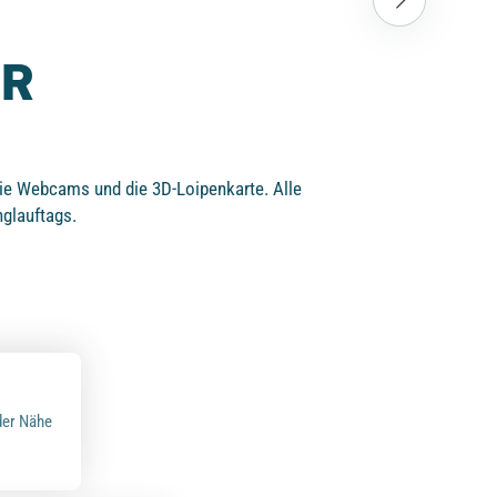
ER
 wie Webcams und die 3D-Loipenkarte. Alle
nglauftags.
der Nähe