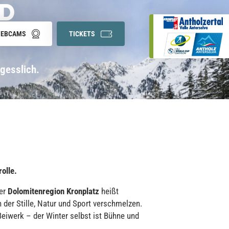
ND
EBCAMS
TICKETS
rgesslich.
rolle.
er
Dolomitenregion Kronplatz
heißt
n der Stille, Natur und Sport verschmelzen.
 Beiwerk – der Winter selbst ist Bühne und