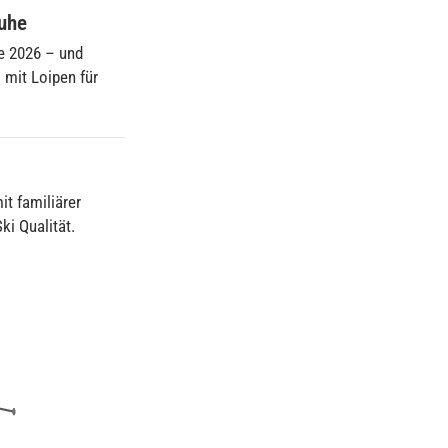
ruhe
e 2026 – und
 mit Loipen für
t familiärer
ki Qualität.