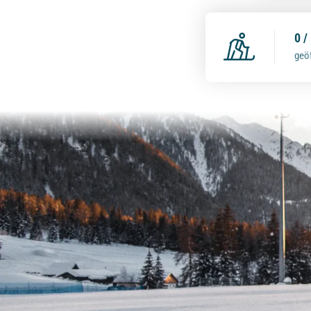
0 /
geö