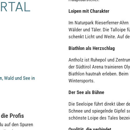
ERTAL
Loipen mit Charakter
Im Naturpark Rieserferner-Ahrn
Wälder und Täler. Die Talloipe 
schenkt Licht und Weite. Auf d
Biathlon als Herzschlag
Antholz ist Ruhepol und Zentrum
der Südtirol Arena trainieren O
Biathlon hautnah erleben. Beim
n, Wald und See in
Wintersports.
Der See als Bühne
Die Seeloipe führt direkt über d
Schnee und spiegelnde Gipfel s
 die Profis
schönste Loipe des Tales bezei
du auf den Spuren
Qualität, die verbindet