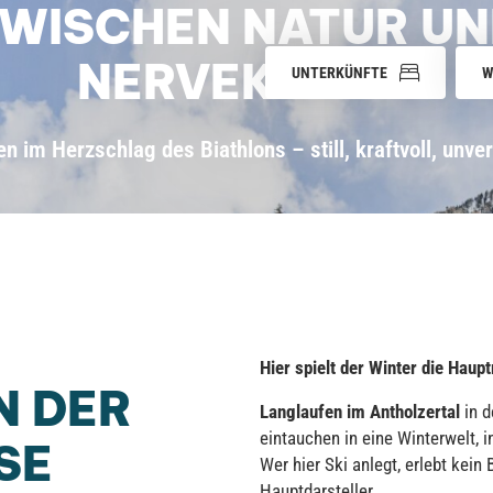
WISCHEN NATUR U
NERVEKITZEL
UNTERKÜNFTE
W
n im Herzschlag des Biathlons – still, kraftvoll, unve
Hier spielt der Winter die Haupt
N DER
Langlaufen im Antholzertal
in d
eintauchen in eine Winterwelt, i
SE
Wer hier Ski anlegt, erlebt kein
Hauptdarsteller.