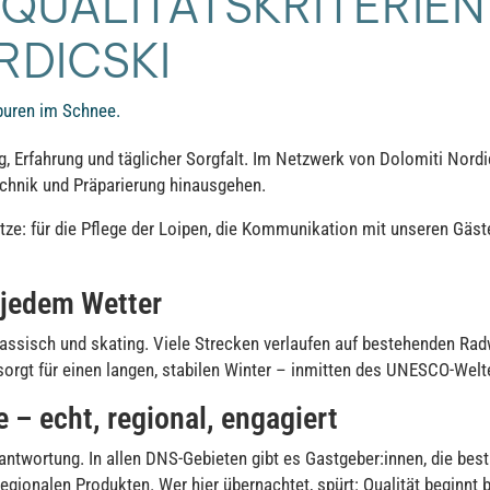
E QUALITÄTSKRITERIE
RDICSKI
puren im Schnee.
ng, Erfahrung und täglicher Sorgfalt. Im Netzwerk von Dolomiti Nor
 Technik und Präparierung hinausgehen.
tze: für die Pflege der Loipen, die Kommunikation mit unseren Gäst
 jedem Wetter
klassisch und skating. Viele Strecken verlaufen auf bestehenden R
orgt für einen langen, stabilen Winter – inmitten des UNESCO-Wel
e – echt, regional, engagiert
antwortung. In allen DNS-Gebieten gibt es Gastgeber:innen, die bes
regionalen Produkten. Wer hier übernachtet, spürt: Qualität begin