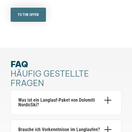
TO THE OFFER
FAQ
HÄUFIG GESTELLTE
FRAGEN
Was ist ein Langlauf-Paket von Dolomiti
NordicSki?
Ein Langlauf-Paket ist ein geprüftes, organisiertes
Reiseangebot unserer zertifizierten Partner. Es
umfasst Unterkunft, Transfers und – je nach Paket
Brauche ich Vorkenntnisse im Langlaufen?
– Ausrüstung, Lehrer und den Dolomiti-NordicSki-