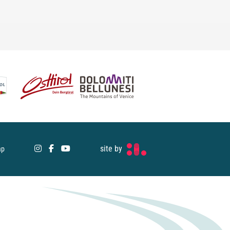
site by
ap