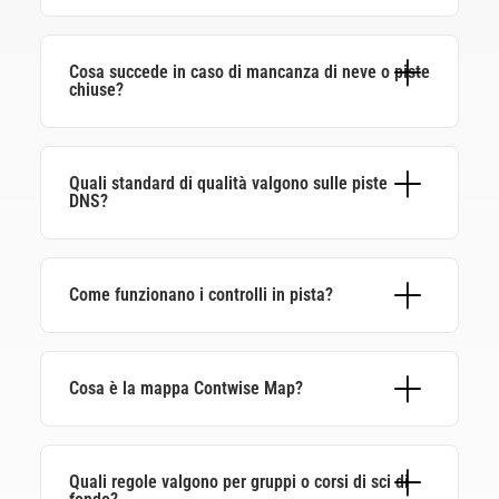
momento durante i controlli, insieme a un
documento d’identità.
Cosa succede in caso di mancanza di neve o piste
chiuse?
Non sono previsti rimborsi. L’utilizzo delle piste
avviene sotto la tua responsabilità.
Quali standard di qualità valgono sulle piste
DNS?
Tutte le piste del circuito DNS rispettano criteri
chiari: sicurezza, manutenzione, segnaletica e
qualità dei servizi.
Come funzionano i controlli in pista?
Vengono effettuati controlli regolari. In caso di
utilizzo improprio il pass può essere ritirato.
Cosa è la mappa Contwise Map?
La mappa interattiva Contwise ti mostra in tempo
reale le condizioni delle piste in tutte le aree DNS
– direttamente su
Quali regole valgono per gruppi o corsi di sci di
www.maps.dolomitinordicski.com
.