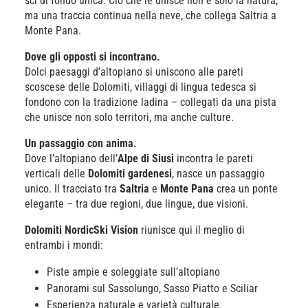
sci di fondo unica. Ciò che le unisce non è solo la natura,
ma una traccia continua nella neve, che collega Saltria a
Monte Pana.
Dove gli opposti si incontrano.
Dolci paesaggi d’altopiano si uniscono alle pareti
scoscese delle Dolomiti, villaggi di lingua tedesca si
fondono con la tradizione ladina – collegati da una pista
che unisce non solo territori, ma anche culture.
Un passaggio con anima.
Dove l’altopiano dell’
Alpe di Siusi
incontra le pareti
verticali delle
Dolomiti gardenesi
, nasce un passaggio
unico. Il tracciato tra
Saltria
e
Monte Pana
crea un ponte
elegante – tra due regioni, due lingue, due visioni.
Dolomiti NordicSki Vision
riunisce qui il meglio di
entrambi i mondi:
Piste ampie e soleggiate sull’altopiano
Panorami sul Sassolungo, Sasso Piatto e Sciliar
Esperienza naturale e varietà culturale