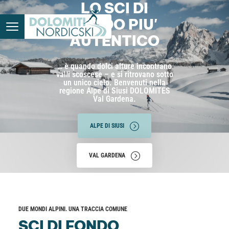
LO SCI DI
FONDO PIU'
AUTENTICO
… è quando dolci alture incontrano
valli scoscese – e si ritrovano sotto
un unico cielo. Benvenuti nella
regione Alpe di Siusi DOLOMITES
Val Gardena.
ALPE DI SIUSI
VAL GARDENA
DUE MONDI ALPINI. UNA TRACCIA COMUNE
SCI DI FONDO