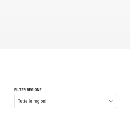
FILTER REGIONE
Tutte le regioni
Qualità garantita dentro e fuori la pista ecco