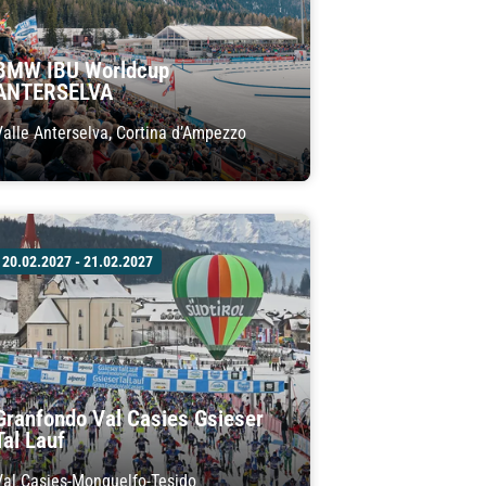
BMW IBU Worldcup
ANTERSELVA
Valle Anterselva, Cortina d’Ampezzo
20.02.2027 - 21.02.2027
Granfondo Val Casies Gsieser
Tal Lauf
Val Casies-Monguelfo-Tesido