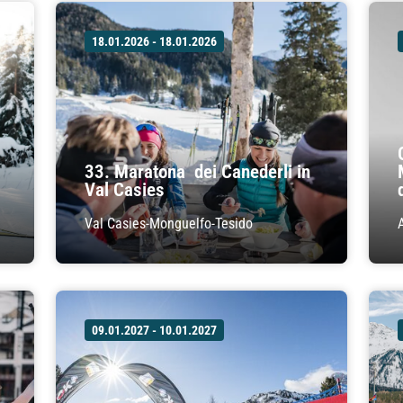
18.01.2026 - 18.01.2026
33. Maratona dei Canederli in
Val Casies
Val Casies-Monguelfo-Tesido
09.01.2027 - 10.01.2027